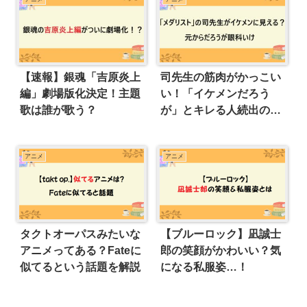
【速報】銀魂「吉原炎上
司先生の筋肉がかっこい
編」劇場版化決定！主題
い！「イケメンだろう
歌は誰が歌う？
が」とキレる人続出の罪
な男
アニメ
アニメ
タクトオーパスみたいな
【ブルーロック】凪誠士
アニメってある？Fateに
郎の笑顔がかわいい？気
似てるという話題を解説
になる私服姿…！