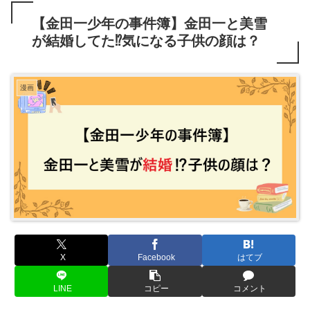
【金田一少年の事件簿】金田一と美雪
が結婚してた⁉気になる子供の顔は？
漫画
X
Facebook
はてブ
LINE
コピー
コメント