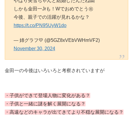
やはり美雪ちゃんと結婚したんだね🤗
しかも金田一Jrも！Wでおめでとう㊗️
今後、親子での活躍が見れるかな？
https://t.co/PN95UyW1do
— 姉グラフ💛 (@5GZ8xVEbVWHmVF2)
November 30, 2024
金田一の今後はいろいろと考察されていますが
・子供ができて登場人物に変化がある？
・子供と一緒に謎を解く展開になる？
・高遠などのキャラが出てきてより不穏な展開になる？