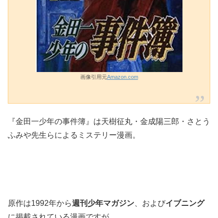
画像引用元
Amazon.com
『金田一少年の事件簿』は天樹征丸・金成陽三郎・さとう
ふみや先生らによるミステリー漫画。
原作は1992年から
週刊少年マガジン
、および
イブニング
に掲載されている漫画ですが