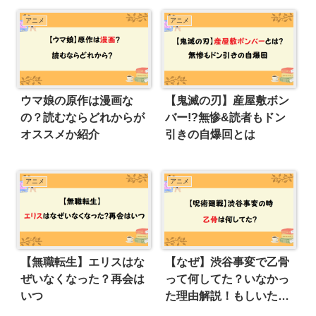
アニメ
アニメ
ウマ娘の原作は漫画な
【鬼滅の刃】産屋敷ボン
の？読むならどれからが
バー!?無惨&読者もドン
オススメか紹介
引きの自爆回とは
アニメ
アニメ
【無職転生】エリスはな
【なぜ】渋谷事変で乙骨
ぜいなくなった？再会は
って何してた？いなかっ
いつ
た理由解説！もしいたら
どうなったのか考察も