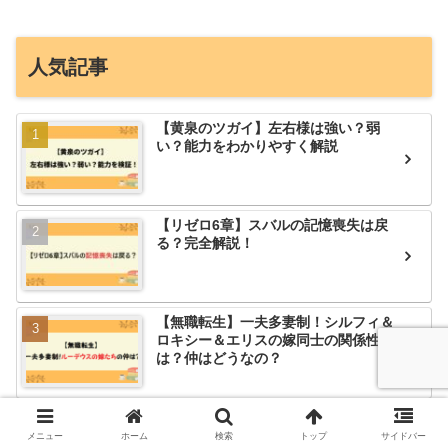
人気記事
【黄泉のツガイ】左右様は強い？弱
い？能力をわかりやすく解説
【リゼロ6章】スバルの記憶喪失は戻
る？完全解説！
【無職転生】一夫多妻制！シルフィ＆
ロキシー＆エリスの嫁同士の関係性
は？仲はどうなの？
ちいかわの絵をアイコンに使いたい！
著作権は大丈夫？
メニュー
ホーム
検索
トップ
サイドバー