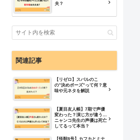
夫？
関連記事
【リゼロ】スバルのこ
の”決めポーズ”って何？意
味や元ネタを解説
【夏目友人帳】7期で声優
変わった？演じ方が違う…
ニャンコ先生の声優は死亡
してるって本当？
【怪獣8号】カフカとミナ