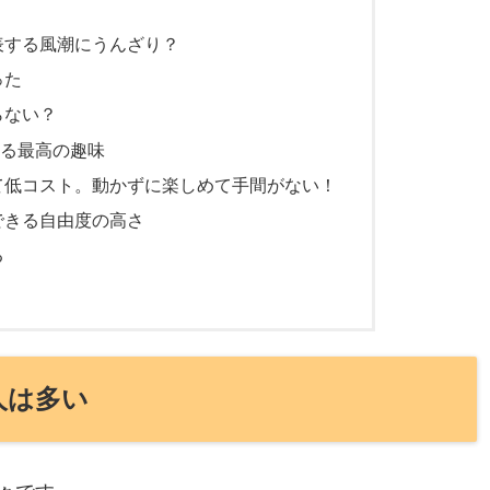
表する風潮にうんざり？
った
らない？
める最高の趣味
て低コスト。動かずに楽しめて手間がない！
できる自由度の高さ
る
人は多い