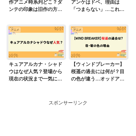
作アニメ時系列どこ？ダ
アンケはドベ、理由は
ンテの印象は旧作の方が
「つまらない」…これか
好評…
らどうなる
アニメ
アニメ
キュアアルカナ・シャド
【ウィンドブレーカー】
ウはなぜ人気？登場から
桜遥の過去には何が？目
現在の状況まで一気に解
の色が違う…オッドアイ
説
の理由とは
スポンサーリンク