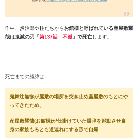
作中、炭治郎や柱たちから
お館様と呼ばれている産屋敷耀
哉は鬼滅の刃「
第137話 不滅
」で死亡
します。
死亡までの経緯は
鬼舞辻無惨が屋敷の場所を突き止め産屋敷のもとにや
ってきたため、
産屋敷耀哉(お館様)が仕掛けていた爆弾を起動させ自
身の家族もろとも道連れにする形で自爆