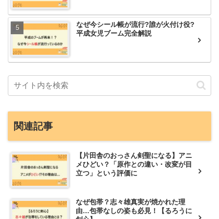
なぜ今シール帳が流行?誰が火付け役?
平成女児ブーム完全解説
関連記事
【片田舎のおっさん剣聖になる】アニ
メひどい？「原作との違い・改変が目
立つ」という評価に
なぜ包帯？志々雄真実が焼かれた理
由…包帯なしの姿も必見！【るろうに