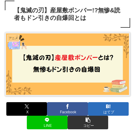
【鬼滅の刃】産屋敷ボンバー!?無惨&読
者もドン引きの自爆回とは
アニメ
X
Facebook
はてブ
LINE
コピー