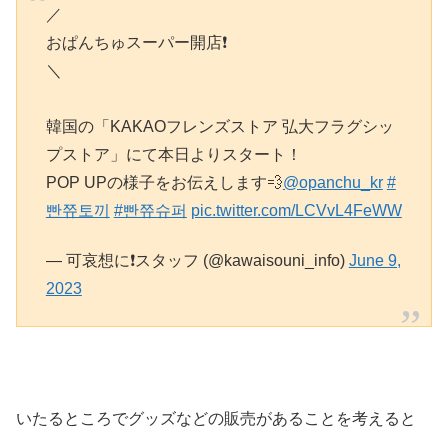
／
おぱんちゅスーパー開店❗️
＼
韓国の「KAKAOフレンズストア 弘大フラグシッ
プストア」にて本日よりスタート！
POP UPの様子をお伝えします💨
@opanchu_kr
#
빤쮸토끼
#빤쮸슈퍼
pic.twitter.com/LCVvL4FeWW
— 可哀想に❗スタッフ (@kawaisouni_info)
June 9,
2023
いたるところでグッズなどの販売があることを考えると