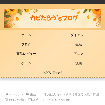
ホーム
ダイエット
ブログ
生活
商品レビュー
アニメ
ゲーム
漫画
お問い合わせ
ホーム
生活
おぱんちゅうさぎは韓国で人気！韓国
語で何？作者の『可哀想に!』さんも有名なのか