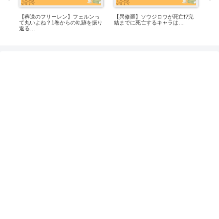
ルは
【葬送のフリーレン】フェルンっ
【異修羅】ソウジロウが死亡!?完
【
説
て丸いよね？1巻からの軌跡を振り
結までに死亡するキャラは…
い？
返る…
試