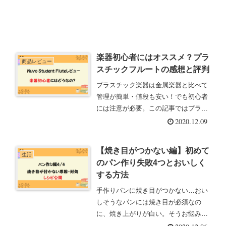
楽器初心者にはオススメ？プラ
商品レビュー
スチックフルートの感想と評判
プラスチック楽器は金属楽器と比べて
管理が簡単・値段も安い！でも初心者
には注意が必要。この記事ではプラス
チックフルート『NUVO Student
2020.12.09
Flute』について紹介します。吹奏楽経
験のある私が実際に使って感じたこと
【焼き目がつかない編】初めて
や評判をまとめました。
生活
のパン作り失敗4つとおいしく
する方法
手作りパンに焼き目がつかない…おい
しそうなパンには焼き目が必須なの
に、焼き上がりが白い。そうお悩みの
方にはこの3つを試してみるのをオス